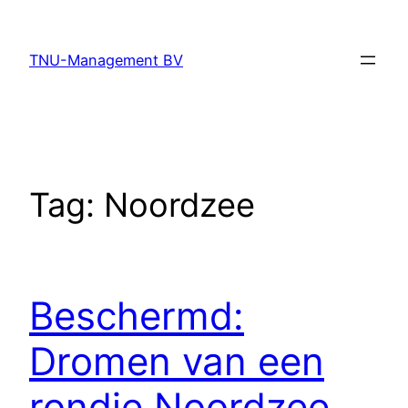
Ga
naar
TNU-Management BV
de
inhoud
Tag:
Noordzee
Beschermd:
Dromen van een
rondje Noordzee